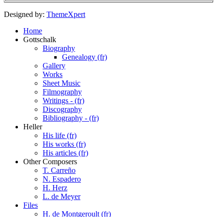
Designed by:
ThemeXpert
Home
Gottschalk
Biography
Genealogy (fr)
Gallery
Works
Sheet Music
Filmography
Writings - (fr)
Discography
Bibliography - (fr)
Heller
His life (fr)
His works (fr)
His articles (fr)
Other Composers
T. Carreño
N. Espadero
H. Herz
L. de Meyer
Files
H. de Montgeroult (fr)