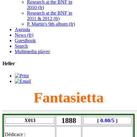
Research at the BNF in
2010 (fr)
Research at the BNF in
2011 & 2012 (fr)
P. Martin's 9th album (fr)
Agenda
News (fr)
Guestbook
Search
Multimedia player
Heller
Fantasietta
1888
0.00/5
X013
[
]
Dédicace :