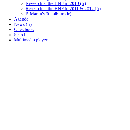
Research at the BNF in 2010 (fr)
Research at the BNF in 2011 & 2012 (fr)
P. Martin's 9th album (fr)
Agenda
News (fr)
Guestbook
Search
Multimedia player