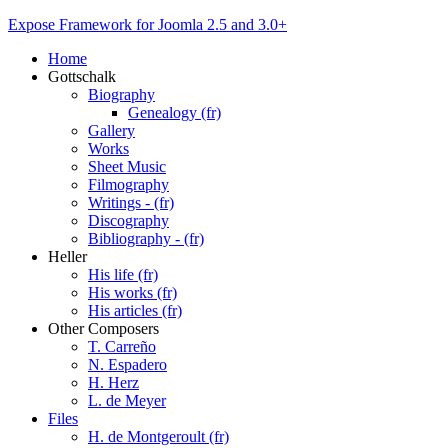
Expose Framework for Joomla 2.5 and 3.0+
Home
Gottschalk
Biography
Genealogy (fr)
Gallery
Works
Sheet Music
Filmography
Writings - (fr)
Discography
Bibliography - (fr)
Heller
His life (fr)
His works (fr)
His articles (fr)
Other Composers
T. Carreño
N. Espadero
H. Herz
L. de Meyer
Files
H. de Montgeroult (fr)