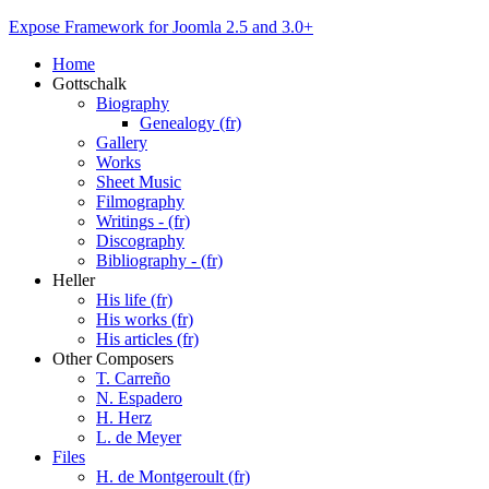
Expose Framework for Joomla 2.5 and 3.0+
Home
Gottschalk
Biography
Genealogy (fr)
Gallery
Works
Sheet Music
Filmography
Writings - (fr)
Discography
Bibliography - (fr)
Heller
His life (fr)
His works (fr)
His articles (fr)
Other Composers
T. Carreño
N. Espadero
H. Herz
L. de Meyer
Files
H. de Montgeroult (fr)