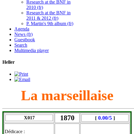
Research at the BNF in
2010 (fr)
Research at the BNF in
2011 & 2012 (fr)
P. Martin's 9th album (fr)
Agenda
News (fr)
Guestbook
Search
Multimedia player
Heller
La marseillaise
1870
0.00/5
X017
[
]
Dédicace :