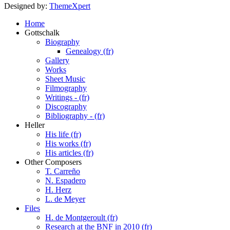
Designed by:
ThemeXpert
Home
Gottschalk
Biography
Genealogy (fr)
Gallery
Works
Sheet Music
Filmography
Writings - (fr)
Discography
Bibliography - (fr)
Heller
His life (fr)
His works (fr)
His articles (fr)
Other Composers
T. Carreño
N. Espadero
H. Herz
L. de Meyer
Files
H. de Montgeroult (fr)
Research at the BNF in 2010 (fr)