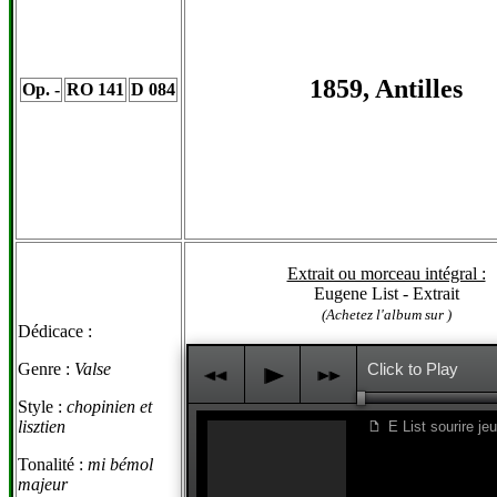
1859, Antilles
Op. -
RO 141
D 084
Extrait ou morceau intégral :
Eugene List - Extrait
(Achetez l'album sur )
Dédicace :
Genre :
Valse
Click to Play
j
p
k
Style :
chopinien et
lisztien
E List sourire jeu
f
Tonalité :
mi bémol
majeur