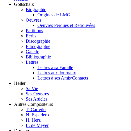
Gottschalk
Biographie
Origines de LMG
Oeuvres
Oeuvres Perdues et Retrouvées
Partitions
Ecrits
Discographie
Filmographie
Galerie
Bibliographie
Lettres
Lettres à sa Famille
Lettres aux Journaux
Lettres à ses Amis/Contacts
Heller
Sa Vie
Ses Oeuvres
Ses Articles
Autres Compositeurs
T. Carreño
N. Espadero
H. Herz
L. de Meyer
Dossiers