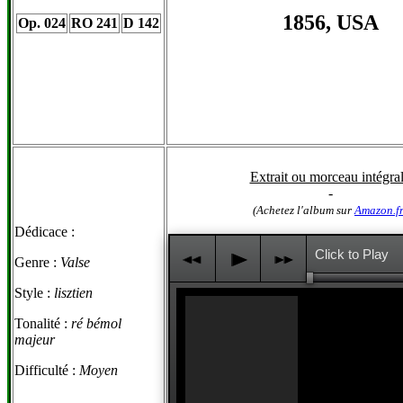
1856, USA
Op. 024
RO 241
D 142
Extrait ou morceau intégral
-
(Achetez l'album sur
Amazon.f
Dédicace :
Click to Play
j
p
k
Genre :
Valse
Style :
lisztien
Tonalité :
ré bémol
majeur
Difficulté :
Moyen