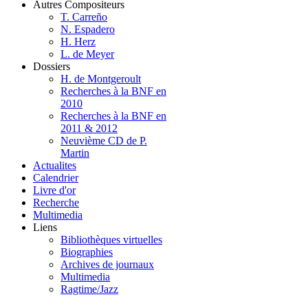
Autres Compositeurs
T. Carreño
N. Espadero
H. Herz
L. de Meyer
Dossiers
H. de Montgeroult
Recherches à la BNF en
2010
Recherches à la BNF en
2011 & 2012
Neuvième CD de P.
Martin
Actualites
Calendrier
Livre d'or
Recherche
Multimedia
Liens
Bibliothèques virtuelles
Biographies
Archives de journaux
Multimedia
Ragtime/Jazz