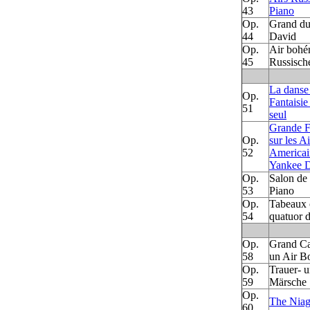
43
Piano
Op.
Grand duo
44
David
Op.
Air bohé
45
Russisch
La danse 
Op.
Fantaisie
51
seul
Grande Fa
Op.
sur les A
52
Americai
Yankee 
Op.
Salon de
53
Piano
Op.
Tabeaux c
54
quatuor 
Op.
Grand Ca
58
un Air B
Op.
Trauer- u
59
Märsche
Op.
The Niag
60