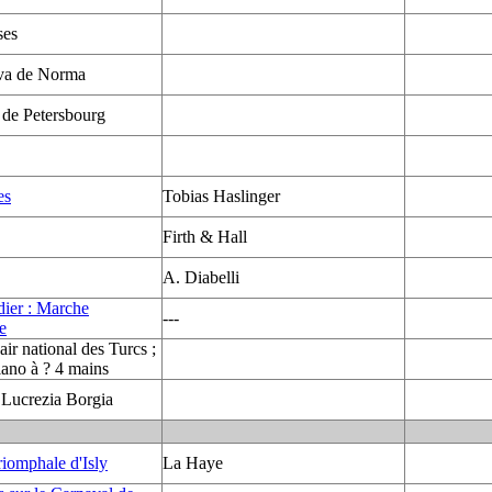
ses
va de Norma
 de Petersbourg
es
Tobias Haslinger
Firth & Hall
A. Diabelli
er : Marche
---
e
air national des Turcs ;
iano à ? 4 mains
 Lucrezia Borgia
iomphale d'Isly
La Haye