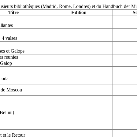
plusieurs bibliothèques (Madrid, Rome, Londres) et du Handbuch der Mus
Titre
Edition
S
illantes
 4 valses
ses et Galops
s reunies
 Galop
 Coda
 de Moscou
Bellini)
 et le Retour