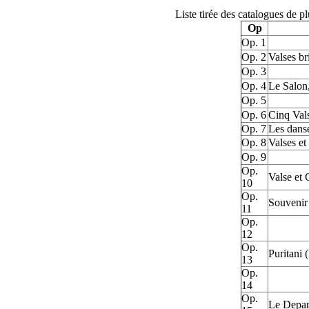
Liste tirée des catalogues de 
Op
Op. 1
Op. 2
Valses br
Op. 3
Op. 4
Le Salon,
Op. 5
Op. 6
Cinq Val
Op. 7
Les danse
Op. 8
Valses et
Op. 9
Op.
Valse et
10
Op.
Souvenir
11
Op.
12
Op.
Puritani (
13
Op.
14
Op.
Le Depart