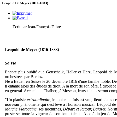
Leopold De Meyer (1816-1883)
Écrit par Jean-François Fabre
Leopold de Meyer (1816-1883)
Sa Vie
Encore plus oublié que Gottschalk, Heller et Herz, Leopold de Me
orchestrées par Berlioz.
Né à Baden en Suisse le 20 décembre 1816 d'une famille noble, De Me
il entame alors des études de droit. A la mort de son père, à dix-sept
en général. Accueillant Thalberg à Moscou, leurs talents seront compa
"Un pianiste
extraordinaire,
le mot cette fois est vrai, fleurit dan
nouveau phénomène qui s'est levé à l'horizon musical. Léopold de Me
Marche Marocaine,
ses nocturnes,
Départ et Retour, Bajazet, Nor
prestesse, toute la vigueur de son beau talent. A coté du jeu de M