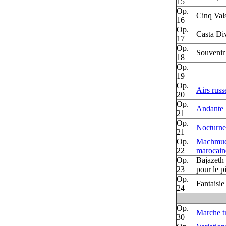
15
Op.
Cinq Val
16
Op.
Casta Di
17
Op.
Souvenir
18
Op.
19
Op.
Airs russ
20
Op.
Andante
21
Op.
Nocturne
21
Op.
Machmudi
22
marocain
Op.
Bajazeth 
23
pour le p
Op.
Fantaisie
24
Op.
Marche tr
30