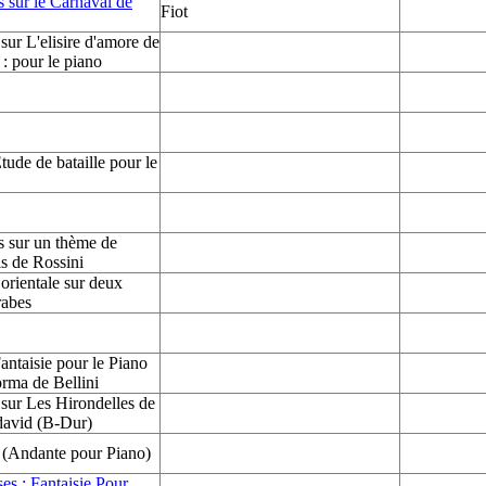
s sur le Carnaval de
Fiot
 sur L'elisire d'amore de
 : pour le piano
ude de bataille pour le
s sur un thème de
s de Rossini
 orientale sur deux
rabes
ntaisie pour le Piano
rma de Bellini
 sur Les Hirondelles de
david (B-Dur)
 (Andante pour Piano)
es : Fantaisie Pour