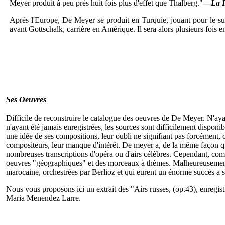
Meyer produit à peu près huit fois plus d'effet que Thalberg."
—
La 
Après l'Europe, De Meyer se produit en Turquie, jouant pour le sult
avant Gottschalk, carrière en Amérique. Il sera alors plusieurs fois 
Ses Oeuvres
Difficile de reconstruire le catalogue des oeuvres de De Meyer. N'aya
n'ayant été jamais enregistrées, les sources sont difficilement disponibl
une idée de ses compositions, leur oubli ne signifiant pas forcément
compositeurs, leur manque d'intérêt. De meyer a, de la même façon q
nombreuses transcriptions d'opéra ou d'airs célèbres. Cependant, co
oeuvres "géographiques" et des morceaux à thèmes. Malheureusement
marocaine, orchestrées par Berlioz et qui eurent un énorme succés a 
Nous vous proposons ici un extrait des "Airs russes, (op.43), enregis
Maria Menendez Larre.