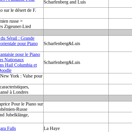
Scharfenberg and Luis
 sur le désert de F.
mien russe =
es Zigeuner-Lied
du Sérail : Grande
 orientale pour Piano
Scharfenberg&Luis
ntaisie pour le Piano
irs Nationaux
Scharfenberg&Luis
ns Hail Columbia et
Doodle
 New York : Valse pour
aracteristiques,
dansé à Londres
price Pour le Piano sur
ohémien-Russe
nd Jubelklänge,
ara Falls
La Haye