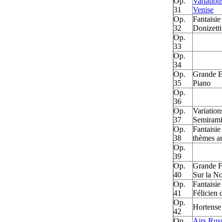
Op.
Variation
31
Venise
Op.
Fantaisie
32
Donizetti
Op.
33
Op.
34
Op.
Grande Et
35
Piano
Op.
36
Op.
Variation
37
Semirami
Op.
Fantaisie
38
thèmes a
Op.
39
Op.
Grande Fa
40
Sur la No
Op.
Fantaisie
41
Félicien 
Op.
Hortense
42
Op.
Airs Russ