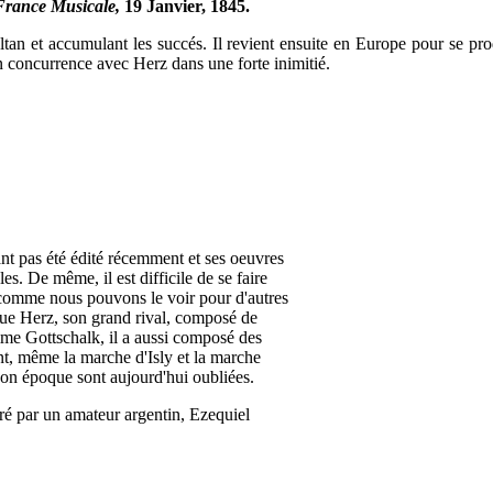
France Musicale,
19 Janvier, 1845.
an et accumulant les succés. Il revient ensuite en Europe pour se produ
en concurrence avec Herz dans une forte inimitié.
nt pas été édité récemment et ses oeuvres
es. De même, il est difficile de se faire
, comme nous pouvons le voir pour d'autres
ue Herz, son grand rival, composé de
mme Gottschalk, il a aussi composé des
, même la marche d'Isly et la marche
son époque sont aujourd'hui oubliées.
tré par un amateur argentin, Ezequiel