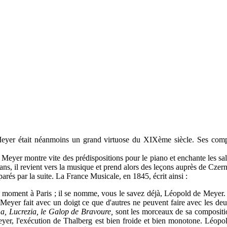
yer était néanmoins un grand virtuose du XIXème siècle. Ses composi
yer montre vite des prédispositions pour le piano et enchante les salo
 ans, il revient vers la musique et prend alors des leçons auprès de Czer
rés par la suite. La France Musicale, en 1845, écrit ainsi :
s ce moment à Paris ; il se nomme, vous le savez déjà, Léopold de Meyer.
yer fait avec un doigt ce que d'autres ne peuvent faire avec les deux m
ma, Lucrezia, le Galop de Bravoure,
sont les morceaux de sa composition
eyer, l'exécution de Thalberg est bien froide et bien monotone. Léopol